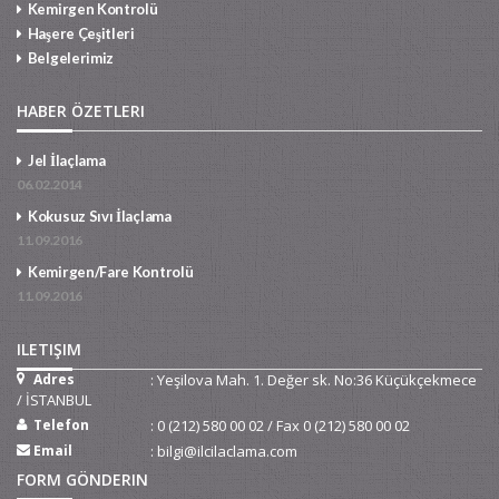
Kemirgen Kontrolü
Haşere Çeşitleri
Belgelerimiz
HABER ÖZETLERI
Jel İlaçlama
06.02.2014
Kokusuz Sıvı İlaçlama
11.09.2016
Kemirgen/Fare Kontrolü
11.09.2016
ILETIŞIM
Adres
: Yeşilova Mah. 1. Değer sk. No:36 Küçükçekmece
/ İSTANBUL
Telefon
: 0 (212) 580 00 02 / Fax 0 (212) 580 00 02
Email
: bilgi@ilcilaclama.com
FORM GÖNDERIN