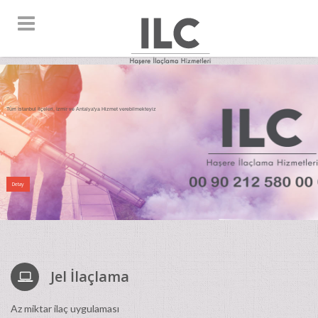
Tüm İstanbul İlçeleri, İzmir ve Antalya'ya Hizmet verebilmekteyiz
Detay
Jel İlaçlama
Az miktar ilaç uygulaması