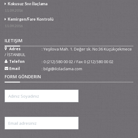
Kokusuz Sıvı İlaçlama
11.09.2016
Kemirgen/Fare Kontrolü
11.09.2016
Kemirgen Kontrolü
ILETIŞIM
Adres
: Yeşilova Mah. 1. Değer sk. No:36 Küçükçekmece
/ İSTANBUL
Telefon
: 0 (212) 580 00 02 / Fax 0 (212) 580 00 02
Email
: bilgi@ilcilaclama.com
FORM GÖNDERIN